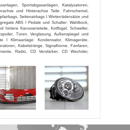
gasanlagen, Sportabgasanlagen, Katalysatoren,
erachse und Hinterachse Teile: Fahrschemel,
fairbags, Seitenairbags I Winterrädersätze und
gregate ABS I Pedale und Schalter: Wahlbock,
intere Karosserieteile, Kotflügel, Schweller,
poiler, Türen, Verglasung, Außenspiegel und
rte I Klimaanlage: Kondensator, Klimageräte,
eratoren, Kabelstränge, Signalhorne, Fanfaren,
rumente, Radio, CD Verstärker, CD Wechsler,