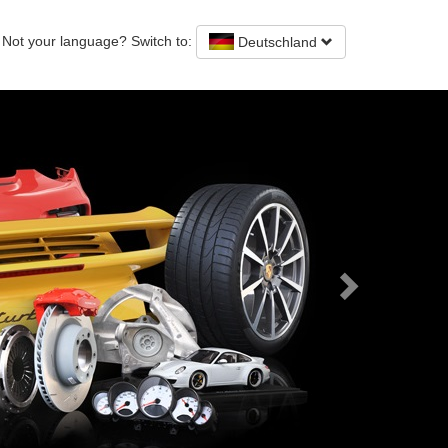
Not your language? Switch to:
Deutschland
Next
 Porsche Ersatzteile
d gebraucht