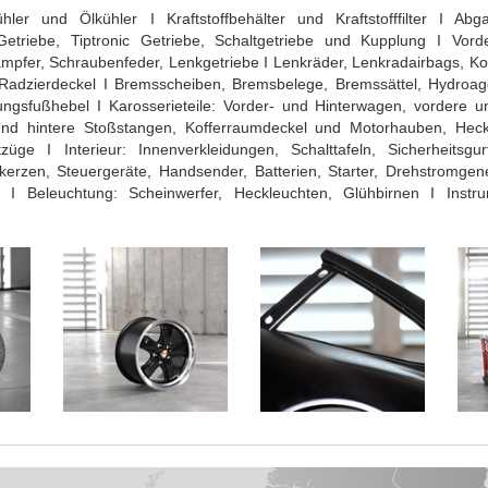
ühler und Ölkühler I Kraftstoffbehälter und Kraftstofffilter I Ab
triebe, Tiptronic Getriebe, Schaltgetriebe und Kupplung I Vord
mpfer, Schraubenfeder, Lenkgetriebe I Lenkräder, Lenkradairbags, Kop
 Radzierdeckel I Bremsscheiben, Bremsbelege, Bremssättel, Hydroag
sfußhebel I Karosserieteile: Vorder- und Hinterwagen, vordere und h
und hintere Stoßstangen, Kofferraumdeckel und Motorhauben, Hecks
ge I Interieur: Innenverkleidungen, Schalttafeln, Sicherheitsgu
kerzen, Steuergeräte, Handsender, Batterien, Starter, Drehstromgen
en I Beleuchtung: Scheinwerfer, Heckleuchten, Glühbirnen I Inst