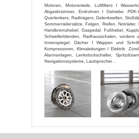
Motoren, Motorenteile, Luftfilters I Wasserk
Abgaskrümmer, Endrohren I Getriebe: PDK-Ge
Querlenkers, Radträgers, Gelenkwellen, Stoßdä
Sommerrädersätze, Felgen, Reifen, Noträder,
Handbremshebel, Gaspedal, Fußhebel, Kupplung
Schwellerblenden, Radhausschalen, vordere 
Innenspiegel, Dächer I Wappen und Schriftzü
Kompressoren, Klimaleitungen I Elektrik: Zünd
Alarmanlagen, Lenkstockschalter, Spritzdüs
Navigationssysteme, Lautsprecher…